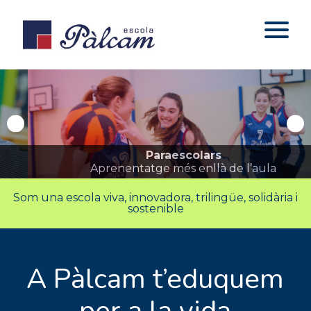
Paraescolars
Aprenentatge més enllà de l’aula
Som una escola viva, innovadora, trilingüe, solidària i
sostenible
A Pàlcam t’eduquem
per a la vida