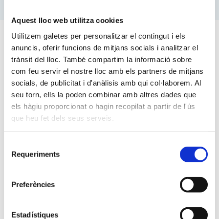
Aquest lloc web utilitza cookies
Utilitzem galetes per personalitzar el contingut i els
Estigues al dia
anuncis, oferir funcions de mitjans socials i analitzar el
trànsit del lloc. També compartim la informació sobre
Novetats i notícies de la nostra escola
com feu servir el nostre lloc amb els partners de mitjans
socials, de publicitat i d'anàlisis amb qui col·laborem. Al
seu torn, ells la poden combinar amb altres dades que
els hàgiu proporcionat o hagin recopilat a partir de l'ús
que heu fet dels seus serveis.
Selecció
Requeriments
de
consentiment
Preferències
Estadístiques