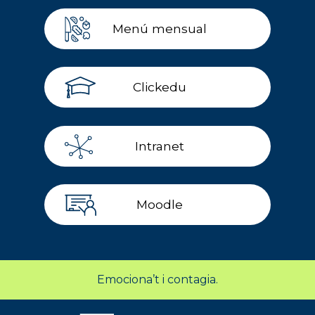
Menú mensual
Clickedu
Intranet
Moodle
Emociona’t i contagia.